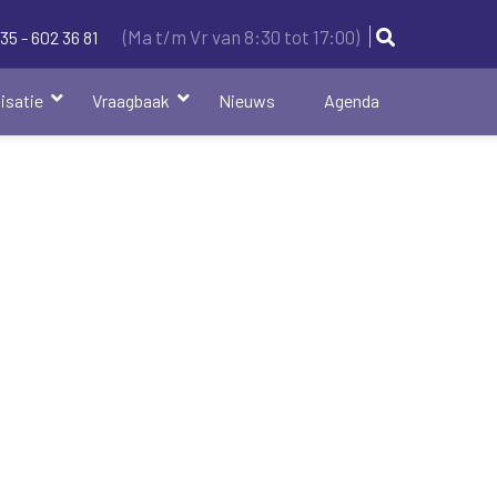
(Ma t/m Vr van 8:30 tot 17:00)
35 - 602 36 81
isatie
Vraagbaak
Nieuws
Agenda