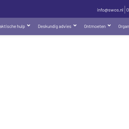
info@swos.nl
0
aktische hulp
Deskundig advies
Ontmoeten
Organ