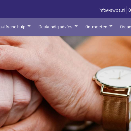
info@swos.nl
0
aktische hulp
Deskundig advies
Ontmoeten
Organ